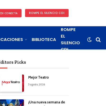
ROMPE EL SILENCIO CDI
CDI CONECTA
ROMPE
EL
ICACIONES
BIBLIOTECA
SILENCIO
CDI
Editors Picks
Mejor Teatro
5 agosto, 2026
¡Una nueva semana de