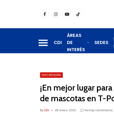
Facebook
Instagram
YouTube
TikTok
ÁREAS
CDI
DE
SEDES
INTERÉS
SIN CATEGORÍA
¡En mejor lugar para
de mascotas en T-P
By
CDI
28 enero, 2022
No hay comentarios