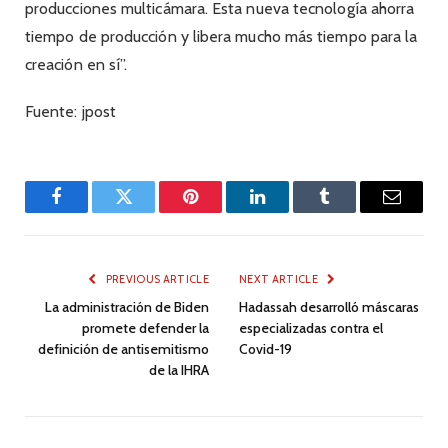
producciones multicámara. Esta nueva tecnología ahorra
tiempo de producción y libera mucho más tiempo para la
creación en sí”.
Fuente: jpost
Facebook
Twitter
Pinterest
LinkedIn
Tumblr
Email
PREVIOUS ARTICLE
NEXT ARTICLE
La administración de Biden
Hadassah desarrolló máscaras
promete defender la
especializadas contra el
definición de antisemitismo
Covid-19
de la IHRA