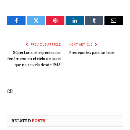
Facebook
Twitter
Pinterest
LinkedIn
Tumblr
Email
PREVIOUS ARTICLE
NEXT ARTICLE
Súper Luna: el espectacular
Predeportes para tus hijos
fenómeno en el cielo de Israel
que no se veía desde 1948
CDI
RELATED
POSTS