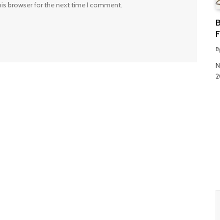
his browser for the next time I comment.
B
F
B
N
2