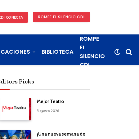
ROMPE EL SILENCIO CDI
CDI CONECTA
ROMPE
EL
ICACIONES
BIBLIOTECA
SILENCIO
CDI
Editors Picks
Mejor Teatro
5 agosto, 2026
¡Una nueva semana de