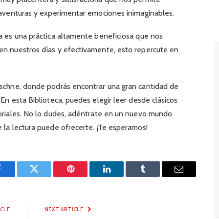
r aventuras y experimentar emociones inimaginables.
ra es una práctica altamente beneficiosa que nos
 en nuestros días y efectivamente, esto repercute en
.
Mischne, donde podrás encontrar una gran cantidad de
 En esta Biblioteca, puedes elegir leer desde clásicos
toriales. No lo dudes, adéntrate en un nuevo mundo
e la lectura puede ofrecerte. ¡Te esperamos!
Facebook
Twitter
Pinterest
LinkedIn
Tumblr
Email
ICLE
NEXT ARTICLE