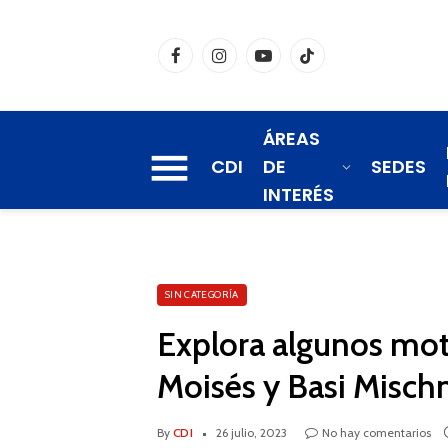
Facebook
Instagram
YouTube
TikTok
ÁREAS
CDI
DE
SEDES
INTERÉS
SIN CATEGORÍA
Explora algunos motiv
Moisés y Basi Misch
By
CDI
26 julio, 2023
No hay comentarios