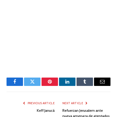
Facebook
Twitter
Pinterest
LinkedIn
Tumblr
Email
PREVIOUS ARTICLE
NEXT ARTICLE
Keff Janucá
Refuerzan Jerusalem ante
nueva amenaza de atentados