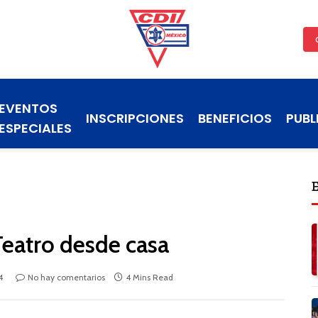
EVENTOS
INSCRIPCIONES
BENEFICIOS
PUBL
ESPECIALES
Teatro desde casa
4
No hay comentarios
4 Mins Read