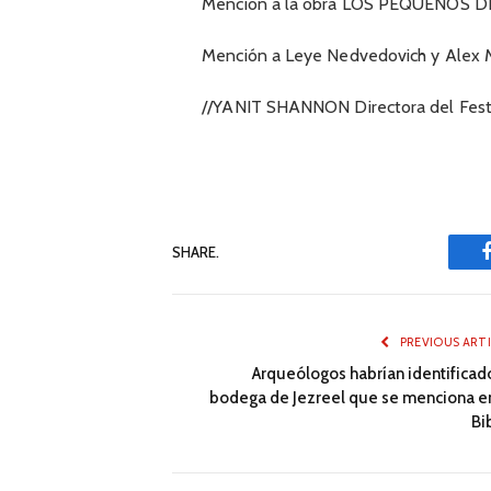
Mención a la obra LOS PEQUEÑOS DETA
Mención a Leye Nedvedovich y Alex Mar
//YANIT SHANNON Directora del Fest
SHARE.
PREVIOUS ART
Arqueólogos habrían identificado
bodega de Jezreel que se menciona en
Bi