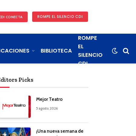
ROMPE EL SILENCIO CDI
CDI CONECTA
ROMPE
EL
ICACIONES
BIBLIOTECA
SILENCIO
CDI
Editors Picks
Mejor Teatro
5 agosto, 2026
¡Una nueva semana de