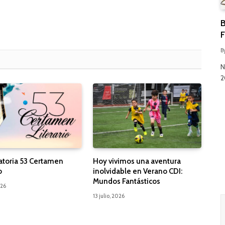
B
F
B
N
2
toria 53 Certamen
Hoy vivimos una aventura
o
inolvidable en Verano CDI:
Mundos Fantásticos
026
13 julio, 2026