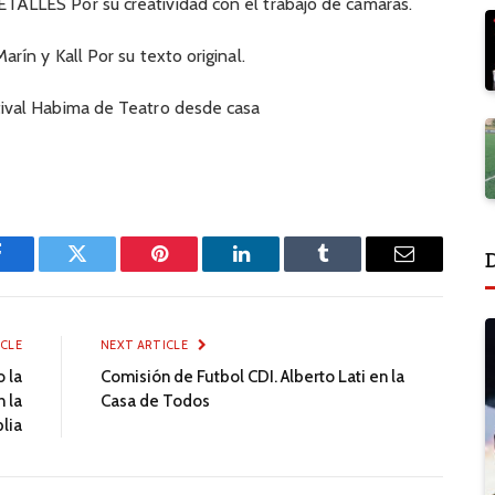
LLES Por su creatividad con el trabajo de cámaras.
ín y Kall Por su texto original.
ival Habima de Teatro desde casa
Facebook
Twitter
Pinterest
LinkedIn
Tumblr
Email
ICLE
NEXT ARTICLE
 la
Comisión de Futbol CDI. Alberto Lati en la
 la
Casa de Todos
blia