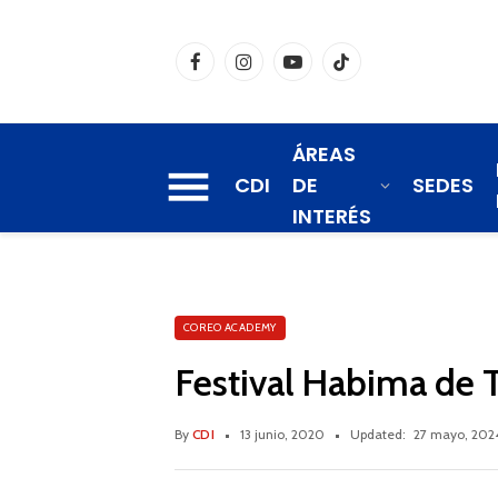
Facebook
Instagram
YouTube
TikTok
ÁREAS
CDI
DE
SEDES
INTERÉS
COREO ACADEMY
Festival Habima de 
By
CDI
13 junio, 2020
Updated:
27 mayo, 202