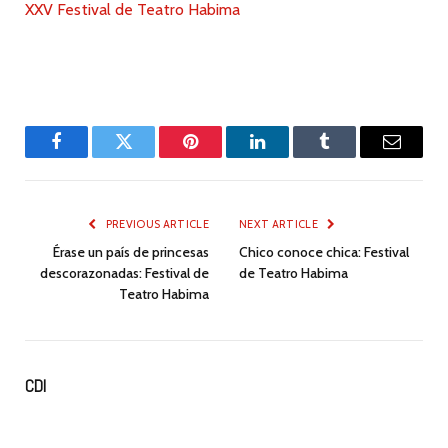
XXV Festival de Teatro Habima
Facebook
Twitter
Pinterest
LinkedIn
Tumblr
Email
PREVIOUS ARTICLE
NEXT ARTICLE
Érase un país de princesas
Chico conoce chica: Festival
descorazonadas: Festival de
de Teatro Habima
Teatro Habima
CDI