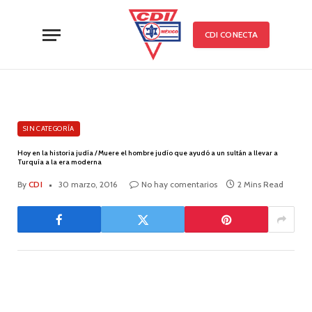
CDI CONECTA
SIN CATEGORÍA
Hoy en la historia judía / Muere el hombre judío que ayudó a un sultán a llevar a
Turquía a la era moderna
By
CDI
30 marzo, 2016
No hay comentarios
2 Mins Read