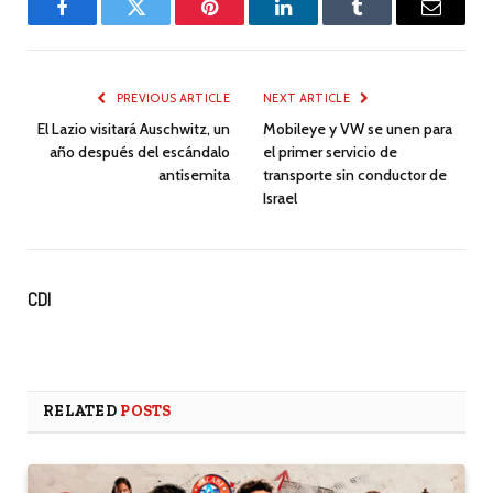
Facebook
Twitter
Pinterest
LinkedIn
Tumblr
Email
PREVIOUS ARTICLE
NEXT ARTICLE
El Lazio visitará Auschwitz, un
Mobileye y VW se unen para
año después del escándalo
el primer servicio de
antisemita
transporte sin conductor de
Israel
CDI
RELATED
POSTS