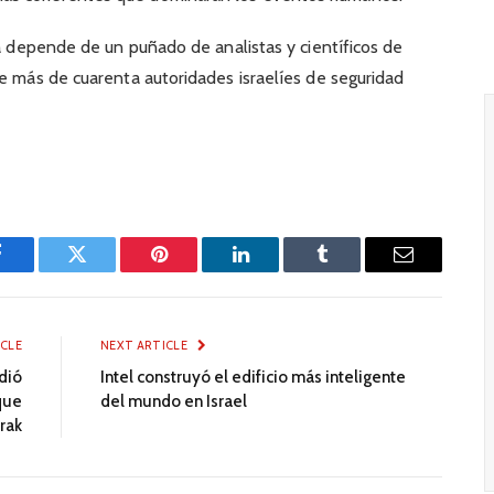
ia depende de un puñado de analistas y científicos de
de más de cuarenta autoridades israelíes de seguridad
Facebook
Twitter
Pinterest
LinkedIn
Tumblr
Email
ICLE
NEXT ARTICLE
ndió
Intel construyó el edificio más inteligente
que
del mundo en Israel
rak