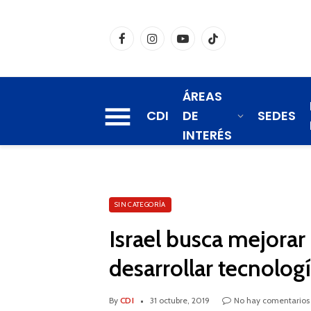
Facebook
Instagram
YouTube
TikTok
ÁREAS
CDI
DE
SEDES
INTERÉS
SIN CATEGORÍA
Israel busca mejorar l
desarrollar tecnolog
By
CDI
31 octubre, 2019
No hay comentarios