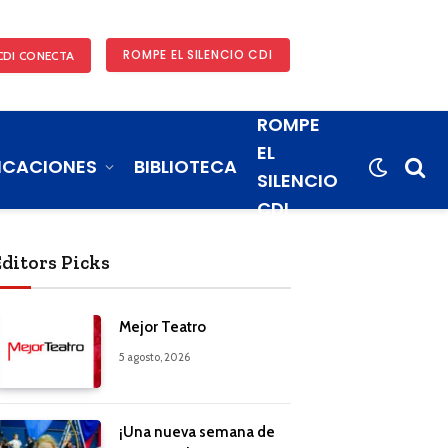
ROMPE EL SILENCIO CDI
CDI CONECTA
ROMPE
EL
ICACIONES
BIBLIOTECA
SILENCIO
CDI
Editors Picks
Mejor Teatro
5 agosto, 2026
¡Una nueva semana de