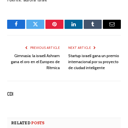
Facebook
Twitter
Pinterest
LinkedIn
Tumblr
Email
PREVIOUS ARTICLE
NEXT ARTICLE
Gimnasia: la israelí Ashram
Startup israelí gana un premio
gana el oro en el Europeo de
internacional por su proyecto
Rítmica
de ciudad inteligente
CDI
RELATED
POSTS