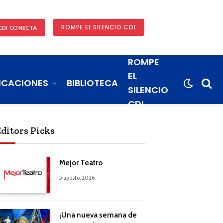
ROMPE EL SILENCIO CDI
CDI CONECTA
ROMPE
EL
ICACIONES
BIBLIOTECA
SILENCIO
CDI
Editors Picks
Mejor Teatro
5 agosto, 2026
¡Una nueva semana de