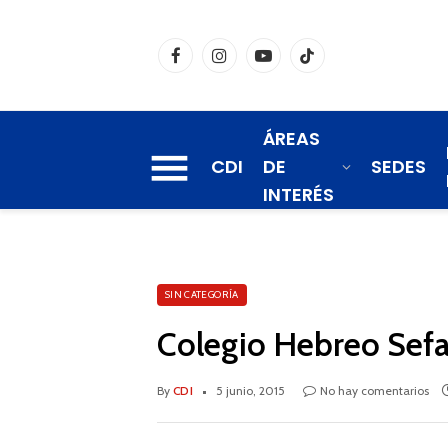
Facebook
Instagram
YouTube
TikTok
ÁREAS
CDI
DE
SEDES
INTERÉS
SIN CATEGORÍA
Colegio Hebreo Sefar
By
CDI
5 junio, 2015
No hay comentarios