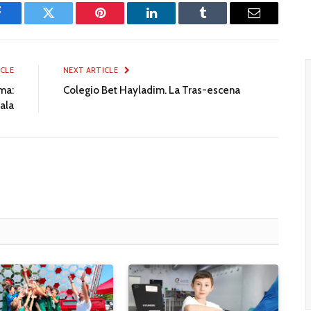
Facebook
Twitter
Pinterest
LinkedIn
Tumblr
Email
ICLE
NEXT ARTICLE
ma:
Colegio Bet Hayladim. La Tras-escena
ala