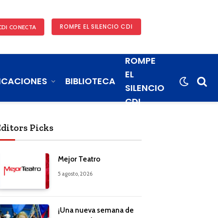
ROMPE EL SILENCIO CDI
CDI CONECTA
ROMPE
EL
ICACIONES
BIBLIOTECA
SILENCIO
CDI
Editors Picks
Mejor Teatro
5 agosto, 2026
¡Una nueva semana de