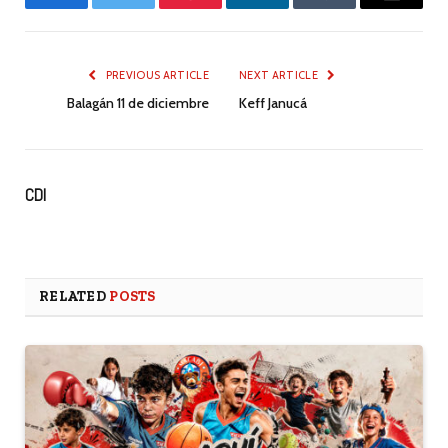
Facebook
Twitter
Pinterest
LinkedIn
Tumblr
Email
PREVIOUS ARTICLE
NEXT ARTICLE
Balagán 11 de diciembre
Keff Janucá
CDI
RELATED
POSTS