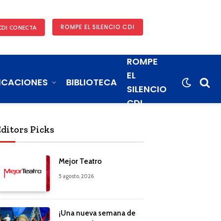
ROMPE EL SILENCIO CDI
CDI CONECTA
ROMPE
EL
ICACIONES
BIBLIOTECA
SILENCIO
CDI
Editors Picks
Mejor Teatro
5 agosto, 2026
¡Una nueva semana de