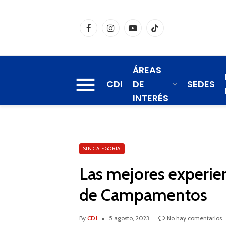
Facebook
Instagram
YouTube
TikTok
ÁREAS
CDI
DE
SEDES
INTERÉS
SIN CATEGORÍA
Las mejores experien
de Campamentos
By
CDI
5 agosto, 2023
No hay comentarios