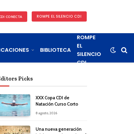
ROMPE EL SILENCIO CDI
CDI CONECTA
ROMPE
EL
ICACIONES
BIBLIOTECA
SILENCIO
CDI
Editors Picks
XXX Copa CDI de
Natación Curso Corto
8 agosto, 2026
Una nueva generación