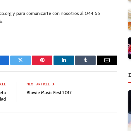
.org y para comunicarte con nosotros al 044 55
b.
Facebook
Twitter
Pinterest
LinkedIn
Tumblr
Email
ICLE
NEXT ARTICLE
eta
Blowie Music Fest 2017
dad