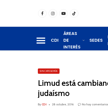
Facebook
Instagram
YouTube
TikTok
ÁREAS
CDI
DE
SEDES
INTERÉS
SIN CATEGORÍA
Limud está cambiando
judaísmo
By
CDI
28 octubre, 2016
No hay comentario