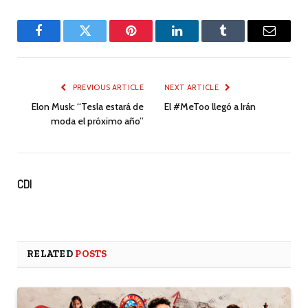
Facebook
Twitter
Pinterest
LinkedIn
Tumblr
Email
PREVIOUS ARTICLE
NEXT ARTICLE
Elon Musk: “Tesla estará de
El #MeToo llegó a Irán
moda el próximo año”
CDI
RELATED
POSTS