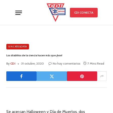
CDI CONECTA
SIN CATEGORÍA
Los diablitos de la ciencia hacen más que ¡boo!
By
CDI
31 octubre, 2020
No hay comentarios
7 Mins Read
Se acercan Halloween y Día de Muertos, dos