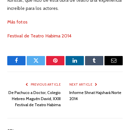
Konstat, que hizo de esta obra de teatro una experiencia
increíble para los actores.
Más fotos
Festival de Teatro Habima 2014
Facebook
Twitter
Pinterest
LinkedIn
Tumblr
Email
PREVIOUS ARTICLE
NEXT ARTICLE
De Pachuco a Doctor, Colegio
Informe Shnat Hajshará Norte
Hebreo Maguén David, XXIII
2014
Festival de Teatro Habima