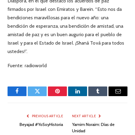
Diáspora, en el que destacó los acuerdos de paz
firmados por Israel con Emiratos y Barein. “Esto nos da
bendiciones maravillosas para el nuevo año: una
bendición de esperanza, una bendición de amistad, una
amistad de paz y es un buen augurio para el pueblo de
Israel y para el Estado de Israel. ¡Shaná Tová para todos
ustedes!”.
Fuente: radioworld
Facebook
Twitter
Pinterest
LinkedIn
Tumblr
Email
PREVIOUS ARTICLE
NEXT ARTICLE
Beyajad #YoSoyHistoria
Yamim Noraim: Días de
Unidad