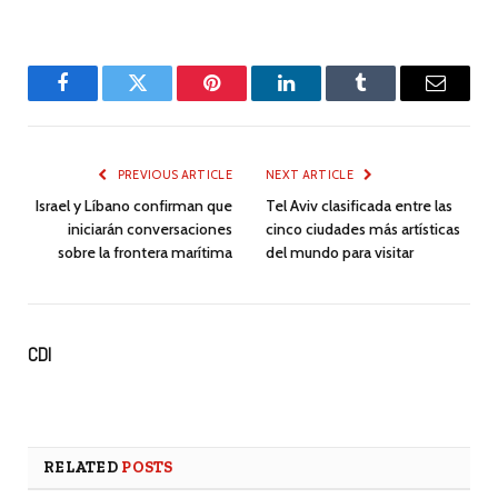
Facebook
Twitter
Pinterest
LinkedIn
Tumblr
Email
PREVIOUS ARTICLE
NEXT ARTICLE
Israel y Líbano confirman que
Tel Aviv clasificada entre las
iniciarán conversaciones
cinco ciudades más artísticas
sobre la frontera marítima
del mundo para visitar
CDI
RELATED
POSTS