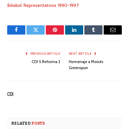
Béisbol Representativos 1990-1997
Facebook
Twitter
Pinterest
LinkedIn
Tumblr
Email
PREVIOUS ARTICLE
NEXT ARTICLE
CDI 5 Reforma 2
Homenaje a Moisés
Greenspun
CDI
RELATED
POSTS