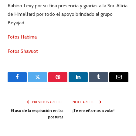
Rabino Levy por su fina presencia y gracias a la Sra. Alicia
de Himelfard por todo el apoyo brindado al grupo
Beyajad.
Fotos Habima
Fotos Shavuot
Facebook
Twitter
Pinterest
LinkedIn
Tumblr
Email
PREVIOUS ARTICLE
NEXT ARTICLE
El uso de la respiración en las
¡Te enseñamos a volar!
posturas