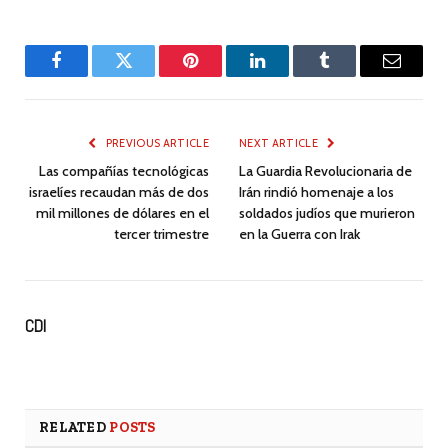
Facebook
Twitter
Pinterest
LinkedIn
Tumblr
Email
PREVIOUS ARTICLE
NEXT ARTICLE
Las compañías tecnológicas
La Guardia Revolucionaria de
israelíes recaudan más de dos
Irán rindió homenaje a los
mil millones de dólares en el
soldados judíos que murieron
tercer trimestre
en la Guerra con Irak
CDI
RELATED
POSTS