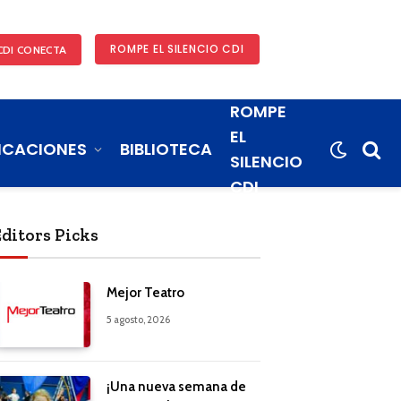
ROMPE EL SILENCIO CDI
CDI CONECTA
ROMPE
EL
ICACIONES
BIBLIOTECA
SILENCIO
CDI
Editors Picks
Mejor Teatro
5 agosto, 2026
¡Una nueva semana de