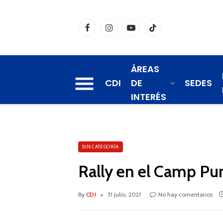
Facebook
Instagram
YouTube
TikTok
ÁREAS
CDI
DE
SEDES
INTERÉS
SIN CATEGORÍA
Rally en el Camp Pu
By
CDI
31 julio, 2021
No hay comentarios