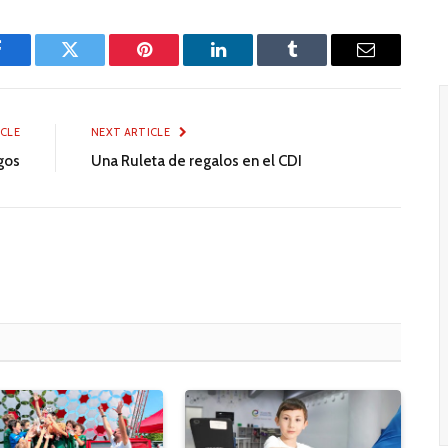
Facebook
Twitter
Pinterest
LinkedIn
Tumblr
Email
ICLE
NEXT ARTICLE
gos
Una Ruleta de regalos en el CDI