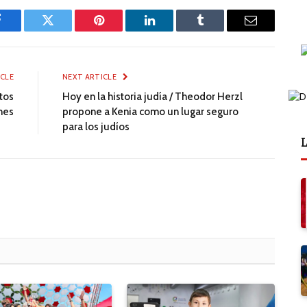
Facebook
Twitter
Pinterest
LinkedIn
Tumblr
Email
ICLE
NEXT ARTICLE
tos
Hoy en la historia judía / Theodor Herzl
nes
propone a Kenia como un lugar seguro
para los judíos
L