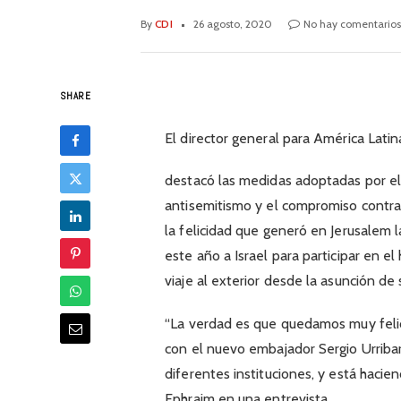
By
CDI
26 agosto, 2020
No hay comentario
SHARE
El director general para América Latina
destacó las medidas adoptadas por el 
antisemitismo y el compromiso contra 
la felicidad que generó en Jerusalem l
este año a Israel para participar en e
viaje al exterior desde la asunción de
“La verdad es que quedamos muy felic
con el nuevo embajador Sergio Urribarr
diferentes instituciones, y está haci
Ephraim en una entrevista.