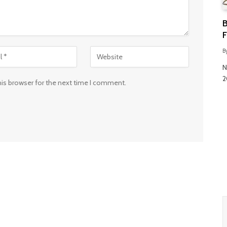
B
F
B
N
2
his browser for the next time I comment.