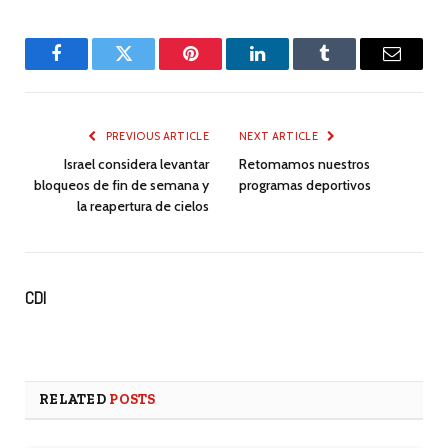
Facebook
Twitter
Pinterest
LinkedIn
Tumblr
Email
PREVIOUS ARTICLE
NEXT ARTICLE
Israel considera levantar
Retomamos nuestros
bloqueos de fin de semana y
programas deportivos
la reapertura de cielos
CDI
RELATED
POSTS