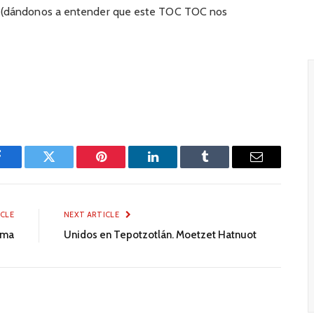
 (dándonos a entender que este TOC TOC nos
Facebook
Twitter
Pinterest
LinkedIn
Tumblr
Email
ICLE
NEXT ARTICLE
ima
Unidos en Tepotzotlán. Moetzet Hatnuot