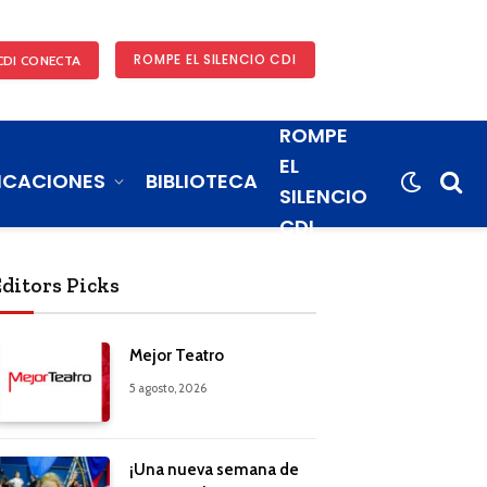
ROMPE EL SILENCIO CDI
CDI CONECTA
ROMPE
EL
ICACIONES
BIBLIOTECA
SILENCIO
CDI
Editors Picks
Mejor Teatro
5 agosto, 2026
¡Una nueva semana de