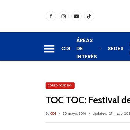
Facebook
Instagram
YouTube
TikTok
ÁREAS
CDI
DE
SEDES
INTERÉS
COREO ACADEMY
TOC TOC: Festival d
By
CDI
20 mayo, 2016
Updated:
27 mayo, 20