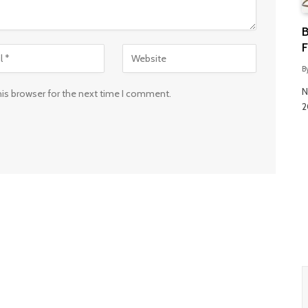
B
F
B
N
his browser for the next time I comment.
2