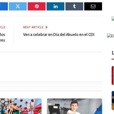
Facebook
Twitter
Pinterest
LinkedIn
Tumblr
Email
ICLE
NEXT ARTICLE
los
Ven a celebrar en Día del Abuelo en el CDI
res
L