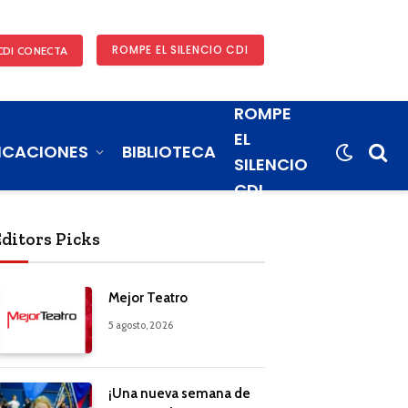
ROMPE EL SILENCIO CDI
CDI CONECTA
ROMPE
EL
ICACIONES
BIBLIOTECA
SILENCIO
CDI
Editors Picks
Mejor Teatro
5 agosto, 2026
¡Una nueva semana de