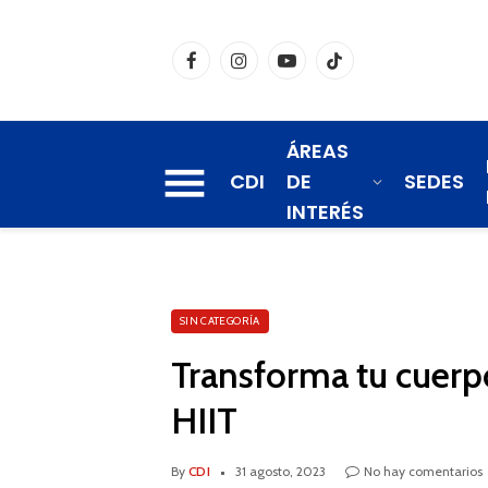
Facebook
Instagram
YouTube
TikTok
ÁREAS
CDI
DE
SEDES
INTERÉS
SIN CATEGORÍA
Transforma tu cuerpo
HIIT
By
CDI
31 agosto, 2023
No hay comentarios