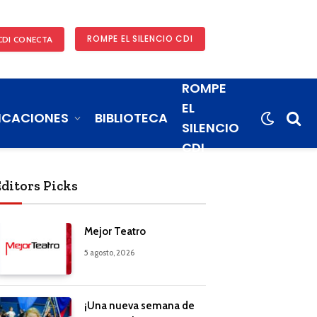
ROMPE EL SILENCIO CDI
CDI CONECTA
ROMPE
EL
ICACIONES
BIBLIOTECA
SILENCIO
CDI
Editors Picks
Mejor Teatro
5 agosto, 2026
¡Una nueva semana de