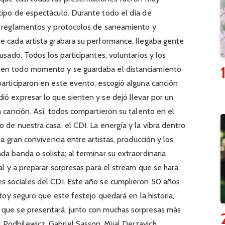
tipo de espectáculo. Durante todo el día de
os reglamentos y protocolos de saneamiento y
e cada artista grabara su performance, llegaba gente
usado. Todos los participantes, voluntarios y los
 en todo momento y se guardaba el distanciamiento
participaron en este evento, escogió alguna canción
ió expresar lo que sienten y se dejó llevar por un
a canción. Así, todos compartieron su talento en el
 de nuestra casa, el CDI. La energía y la vibra dentro
na gran convivencia entre artistas, producción y los
a banda o solista; al terminar su extraordinaria
ial y a preparar sorpresas para el stream que se hará
es sociales del CDI. Este año se cumplieron 50 años
stoy seguro que este festejo quedará en la historia,
 que se presentará, junto con muchas sorpresas más
Podbilewicz, Gabriel Sasson, Mijal Derzavich,