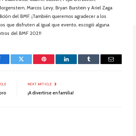
orgenstern, Marcos Levy, Bryan Burstein y Ariel Zaga
edición del BMF. ¡También queremos agradecer a los
mos que disfruten al igual que evento, escogió alguna
otros del BMF 2021!
Facebook
Twitter
Pinterest
LinkedIn
Tumblr
Email
ICLE
NEXT ARTICLE
ibro
¡A divertirse en familia!