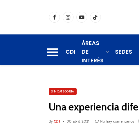
Facebook
Instagram
YouTube
TikTok
ÁREAS
CDI
DE
SEDES
INTERÉS
SIN CATEGORÍA
Una experiencia dif
By
CDI
30 abril, 2021
No hay comentarios