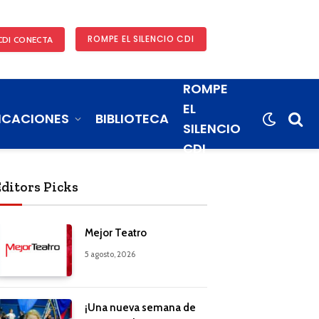
ROMPE EL SILENCIO CDI
CDI CONECTA
ROMPE
EL
ICACIONES
BIBLIOTECA
SILENCIO
CDI
Editors Picks
Mejor Teatro
5 agosto, 2026
¡Una nueva semana de