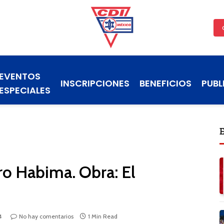
EVENTOS
INSCRIPCIONES
BENEFICIOS
PUBL
ESPECIALES
ro Habima. Obra: El
4
No hay comentarios
1 Min Read