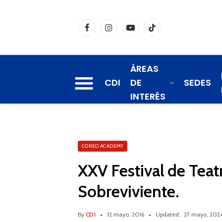
Facebook
Instagram
YouTube
TikTok
ÁREAS
CDI
DE
SEDES
INTERÉS
COREO ACADEMY
XXV Festival de Teat
Sobreviviente.
By
CDI
12 mayo, 2016
Updated:
27 mayo, 202