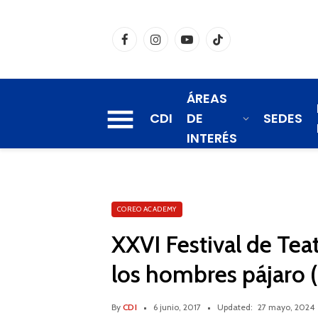
Facebook
Instagram
YouTube
TikTok
ÁREAS
CDI
DE
SEDES
INTERÉS
COREO ACADEMY
XXVI Festival de Tea
los hombres pájaro 
By
CDI
6 junio, 2017
Updated:
27 mayo, 2024