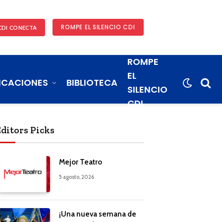
ROMPE EL SILENCIO CDI
CDI CONECTA
ROMPE
EL
ICACIONES
BIBLIOTECA
SILENCIO
CDI
Editors Picks
Mejor Teatro
5 agosto, 2026
¡Una nueva semana de