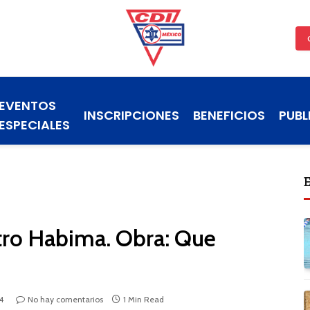
EVENTOS
INSCRIPCIONES
BENEFICIOS
PUBL
ESPECIALES
atro Habima. Obra: Que
4
No hay comentarios
1 Min Read