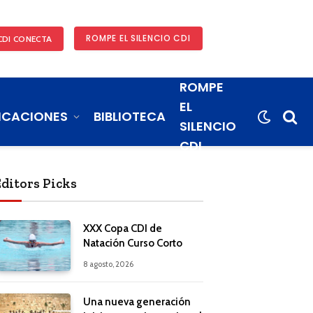
ROMPE EL SILENCIO CDI
CDI CONECTA
ROMPE
EL
ICACIONES
BIBLIOTECA
SILENCIO
CDI
Editors Picks
XXX Copa CDI de
Natación Curso Corto
8 agosto, 2026
Una nueva generación