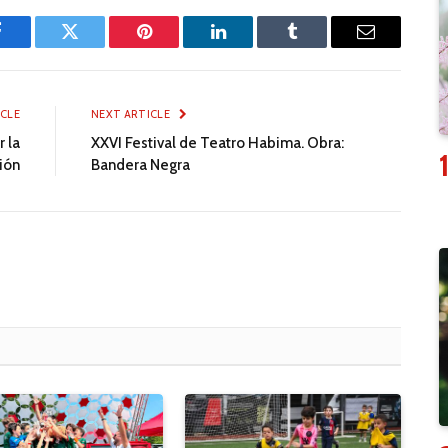
Facebook
Twitter
Pinterest
LinkedIn
Tumblr
Email
ICLE
NEXT ARTICLE
r la
XXVI Festival de Teatro Habima. Obra:
ión
Bandera Negra