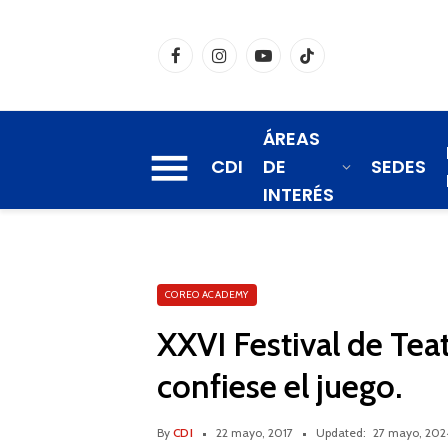
Facebook
Instagram
YouTube
TikTok
ÁREAS
CDI
DE
SEDES
INTERÉS
COREO ACADEMY
XXVI Festival de Te
confiese el juego.
By
CDI
22 mayo, 2017
Updated:
27 mayo, 202