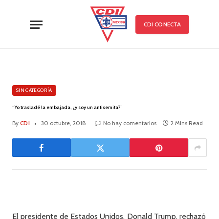
CDI CONECTA
SIN CATEGORÍA
“Yo trasladé la embajada, ¿y soy un antisemita?”
By
CDI
30 octubre, 2018
No hay comentarios
2 Mins Read
El presidente de Estados Unidos, Donald Trump, rechazó