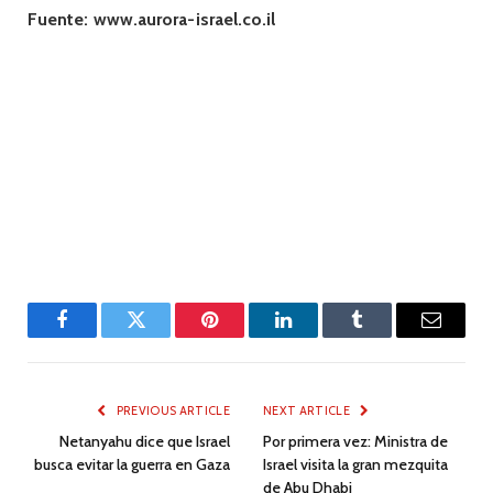
Fuente:
www.aurora-israel.co.il
Facebook
Twitter
Pinterest
LinkedIn
Tumblr
Email
PREVIOUS ARTICLE
NEXT ARTICLE
Netanyahu dice que Israel
Por primera vez: Ministra de
busca evitar la guerra en Gaza
Israel visita la gran mezquita
de Abu Dhabi