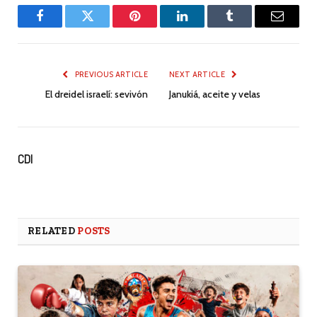
Facebook
Twitter
Pinterest
LinkedIn
Tumblr
Email
PREVIOUS ARTICLE
NEXT ARTICLE
El dreidel israelí: sevivón
Janukiá, aceite y velas
CDI
RELATED
POSTS