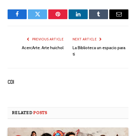
Facebook
Twitter
Pinterest
LinkedIn
Tumblr
Email
PREVIOUS ARTICLE
NEXT ARTICLE
AcercArte. Arte huichol
La Biblioteca un espacio para
ti
CDI
RELATED
POSTS