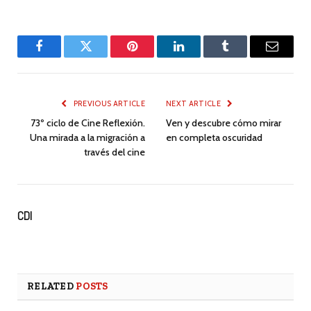
Facebook
Twitter
Pinterest
LinkedIn
Tumblr
Email
PREVIOUS ARTICLE
NEXT ARTICLE
73º ciclo de Cine Reflexión.
Ven y descubre cómo mirar
Una mirada a la migración a
en completa oscuridad
través del cine
CDI
RELATED
POSTS