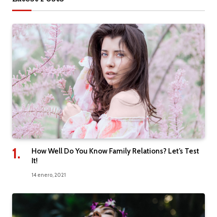
How Well Do You Know Family Relations? Let’s Test
It!
14 enero, 2021