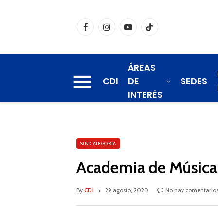
Facebook
Instagram
YouTube
TikTok
ÁREAS
CDI
DE
SEDES
INTERÉS
SIN CATEGORÍA
Academia de Música
By
CDI
29 agosto, 2020
No hay comentario