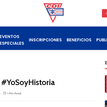
EVENTOS
INSCRIPCIONES
BENEFICIOS
PUBL
ESPECIALES
 #YoSoyHistoria
s
1 Min Read