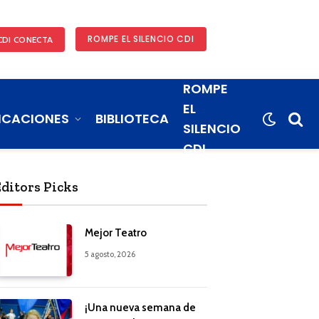
ROMPE EL SILENCIO CDI
CDI CONECTA
ROMPE
EL
ICACIONES
BIBLIOTECA
SILENCIO
CDI
Editors Picks
Mejor Teatro
5 agosto, 2026
¡Una nueva semana de