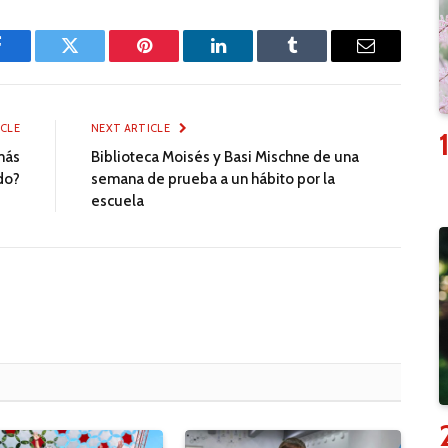
Facebook
Twitter
Pinterest
LinkedIn
Tumblr
Email
ICLE
NEXT ARTICLE
más
Biblioteca Moisés y Basi Mischne de una
do?
semana de prueba a un hábito por la
escuela