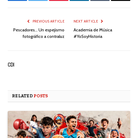
Facebook
Twitter
Pinterest
LinkedIn
Tumblr
Email
PREVIOUS ARTICLE
NEXT ARTICLE
Pescadores… Un espejismo
Academia de Música
fotográfico a contraluz
#YoSoyHistoria
CDI
RELATED
POSTS