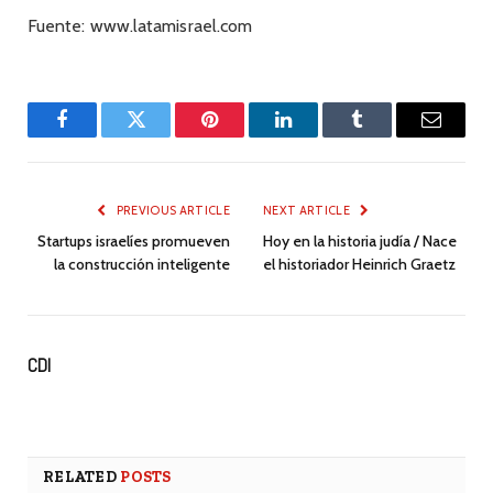
Fuente: www.latamisrael.com
Facebook
Twitter
Pinterest
LinkedIn
Tumblr
Email
PREVIOUS ARTICLE
NEXT ARTICLE
Startups israelíes promueven
Hoy en la historia judía / Nace
la construcción inteligente
el historiador Heinrich Graetz
CDI
RELATED
POSTS