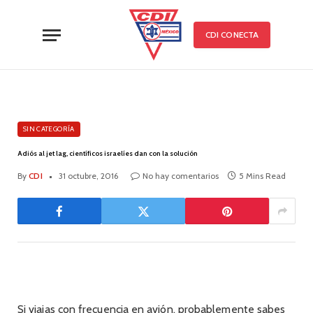
CDI CONECTA
SIN CATEGORÍA
Adiós al jet lag, científicos israelíes dan con la solución
By
CDI
31 octubre, 2016
No hay comentarios
5 Mins Read
Si viajas con frecuencia en avión, probablemente sabes