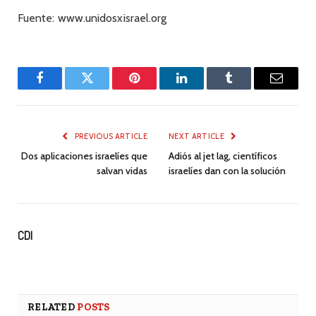
Fuente: www.unidosxisrael.org
Facebook
Twitter
Pinterest
LinkedIn
Tumblr
Email
PREVIOUS ARTICLE
NEXT ARTICLE
Dos aplicaciones israelíes que
Adiós al jet lag, científicos
salvan vidas
israelíes dan con la solución
CDI
RELATED
POSTS