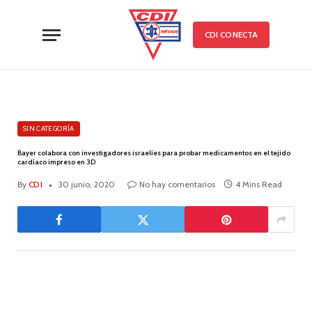
CDI CONECTA
SIN CATEGORÍA
Bayer colabora con investigadores israelíes para probar medicamentos en el tejido
cardíaco impreso en 3D
By
CDI
30 junio, 2020
No hay comentarios
4 Mins Read