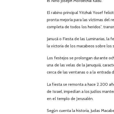
el Niño Joseph Mordechai Kadu.
El rabino principal Yitzhak Yosef felici
pronta mejoría para las víctimas del 
completa de todos los heridos”, transm
Janucá o Fiesta de las Luminarias, la 
la victoria de los macabeos sobre los 
Los festejos se prolongan durante och
una de las velas de la Januquiá, carac
cerca de las ventanas o a la entrada de
La fiesta se remonta a hace 2.200 año
de Israel, impedían a los judíos mant
en el templo de Jerusalén.
Según cuenta la historia, Judas Maca