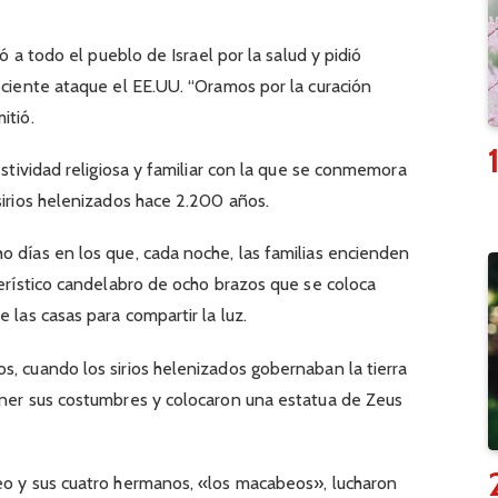
tó a todo el pueblo de Israel por la salud y pidió
reciente ataque el EE.UU. “Oramos por la curación
itió.
festividad religiosa y familiar con la que se conmemora
sirios helenizados hace 2.200 años.
o días en los que, cada noche, las familias encienden
terístico candelabro de ocho brazos que se coloca
 las casas para compartir la luz.
s, cuando los sirios helenizados gobernaban la tierra
ener sus costumbres y colocaron una estatua de Zeus
beo y sus cuatro hermanos, «los macabeos», lucharon