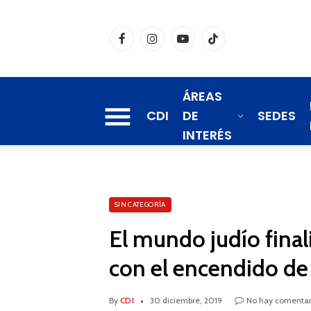
Facebook
Instagram
YouTube
TikTok
ÁREAS
CDI
DE
SEDES
INTERÉS
SIN CATEGORÍA
El mundo judío finali
con el encendido de l
By
CDI
30 diciembre, 2019
No hay comentar