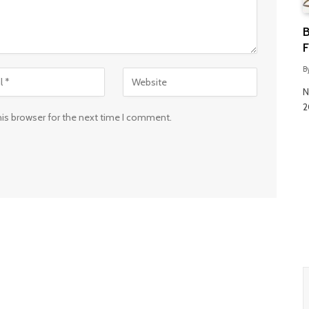
B
F
B
N
2
his browser for the next time I comment.