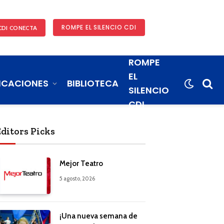
ROMPE EL SILENCIO CDI
CDI CONECTA
ROMPE
EL
ICACIONES
BIBLIOTECA
SILENCIO
CDI
Editors Picks
Mejor Teatro
5 agosto, 2026
¡Una nueva semana de