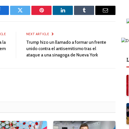
Facebook
Twitter
Pinterest
LinkedIn
Tumblr
Email
ICLE
NEXT ARTICLE
 la
Trump hizo un llamado a formar un frente
lem
unido contra el antisemitismo tras el
ataque a una sinagoga de Nueva York
L