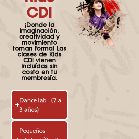
CDI
¡Donde la
imaginación,
creatividad y
movimiento
toman forma! Las
clases de Kids
CDI vienen
incluídas sin
costo en tu
membresía.
Dance lab I (2 a
3 años)
Pequeños