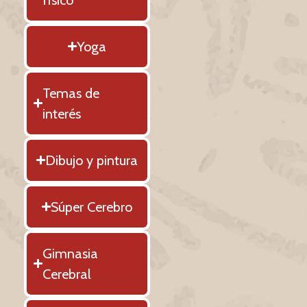
Yoga
Temas de
interés
Dibujo y pintura
Súper Cerebro
Gimnasia
Cerebral