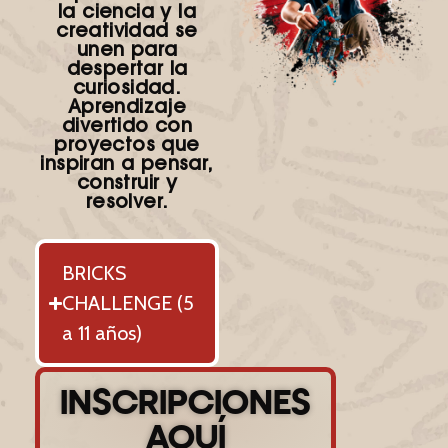
la ciencia y la
creatividad se
unen para
despertar la
curiosidad.
Aprendizaje
divertido con
proyectos que
inspiran a pensar,
construir y
resolver.
BRICKS
CHALLENGE (5
a 11 años)
INSCRIPCIONES
AQUÍ