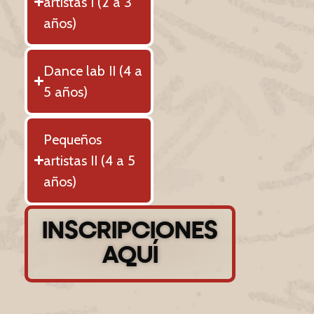
artistas I (2 a 3
años)
Dance lab II (4 a
5 años)
Pequeños
artistas II (4 a 5
años)
INSCRIPCIONES
AQUÍ