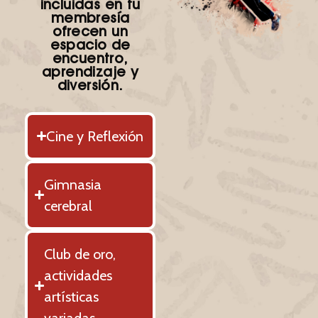
incluidas en tu
membresía
ofrecen un
espacio de
encuentro,
aprendizaje y
diversión.
Cine y Reflexión
Gimnasia
cerebral
Club de oro,
actividades
artísticas
variadas