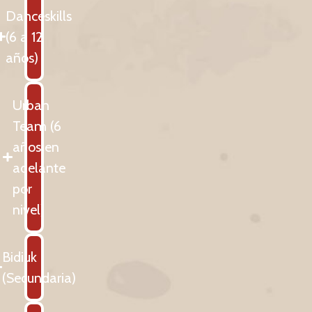
Danceskills
(6 a 12
años)
Urban
Team (6
años en
adelante
por
nivel)
Bidiuk
(Secundaria)