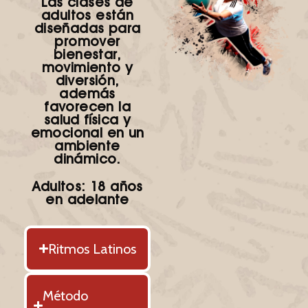
Las
clases de
adultos
están
diseñadas para
promover
bienestar,
movimiento y
diversión,
además
favorecen la
salud física y
emocional en un
ambiente
dinámico.
Adultos: 18 años
en adelante
Ritmos Latinos
Método