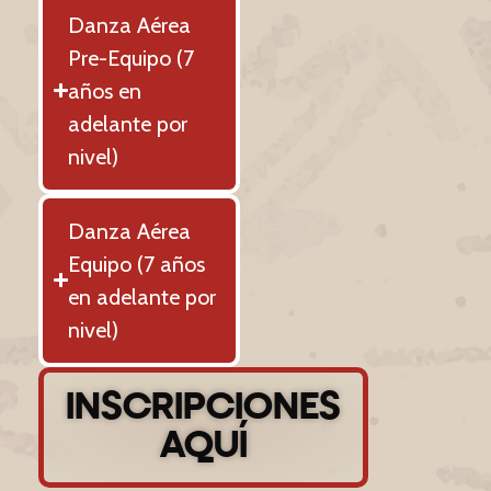
Danza Aérea
Pre-Equipo (7
años en
adelante por
nivel)
Danza Aérea
Equipo (7 años
en adelante por
nivel)
INSCRIPCIONES
AQUÍ