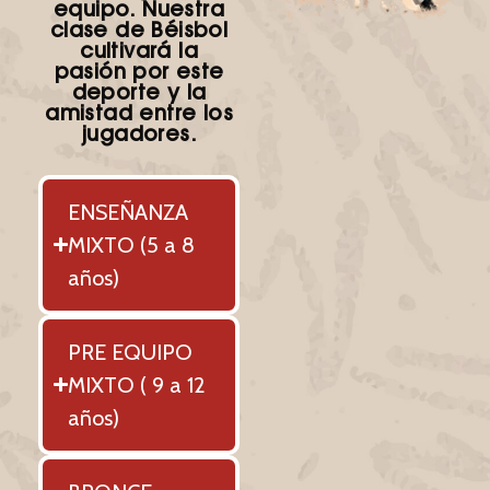
equipo. Nuestra
clase de Béisbol
cultivará la
pasión por este
deporte y la
amistad entre los
jugadores.
ENSEÑANZA
MIXTO (5 a 8
años)
PRE EQUIPO
MIXTO ( 9 a 12
años)