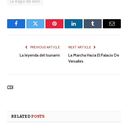
La magia del amor
Facebook
Twitter
Pinterest
LinkedIn
Tumblr
Email
PREVIOUS ARTICLE
NEXT ARTICLE
La leyenda del tsunami
La Marcha Hacia El Palacio De
Versalles
CDI
RELATED
POSTS