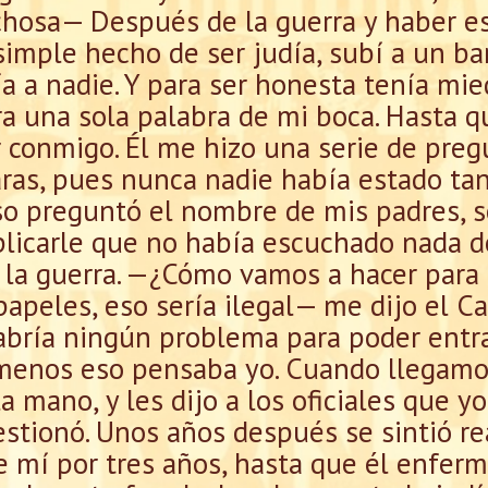
chosa— Después de la guerra y haber 
simple hecho de ser judía, subí a un ba
ía a nadie. Y para ser honesta tenía mie
a una sola palabra de mi boca. Hasta q
r conmigo. Él me hizo una serie de pregu
aras, pues nunca nadie había estado ta
so preguntó el nombre de mis padres, se
licarle que no había escuchado nada d
e la guerra. —¿Cómo vamos a hacer para
apeles, eso sería ilegal— me dijo el Ca
bría ningún problema para poder entra
 menos eso pensaba yo. Cuando llegamos
mano, y les dijo a los oficiales que yo
estionó. Unos años después se sintió rea
e mí por tres años, hasta que él enfer