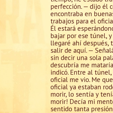
perfección. — dijo é
encontraba en buenas
trabajos para el ofici
Él estará esperándono
bajar por ese túnel, 
llegaré ahí después,
salir de aquí. — Seña
sin decir una sola pa
descubría me mataría
indicó. Entre al túnel
oficial me vio. Me qu
oficial ya estaban ro
morir, lo sentía y te
morir! Decía mi mente
sentido tanta presió