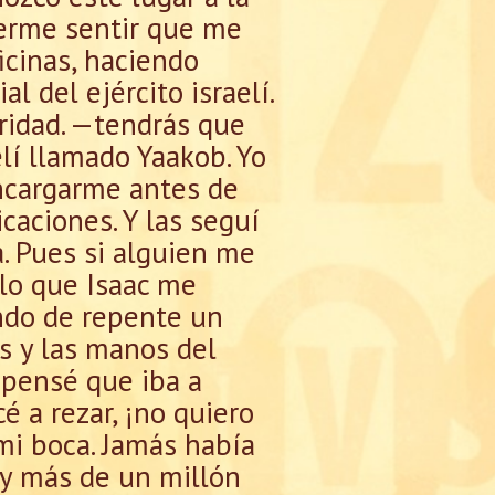
cerme sentir que me
icinas, haciendo
l del ejército israelí.
aridad. —tendrás que
elí llamado Yaakob. Yo
encargarme antes de
caciones. Y las seguí
. Pues si alguien me
 lo que Isaac me
uando de repente un
s y las manos del
 pensé que iba a
é a rezar, ¡no quiero
mi boca. Jamás había
 y más de un millón