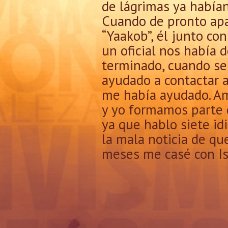
de lágrimas ya habían
Cuando de pronto apar
“Yaakob”, él junto co
un oficial nos había 
terminado, cuando se 
ayudado a contactar a 
me había ayudado. Am
y yo formamos parte d
ya que hablo siete id
la mala noticia de q
meses me casé con Isa