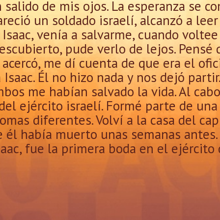
 salido de mis ojos. La esperanza se c
eció un soldado israelí, alcanzó a leer
n Isaac, venía a salvarme, cuando volte
descubierto, pude verlo de lejos. Pensé
acercó, me dí cuenta de que era el ofi
Isaac. Él no hizo nada y nos dejó parti
bos me habían salvado la vida. Al cab
el ejército israelí. Formé parte de un
iomas diferentes. Volví a la casa del ca
ue él había muerto unas semanas antes
ac, fue la primera boda en el ejército d