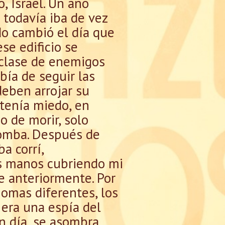
, Israel. Un año
 todavía iba de vez
do cambió el día que
ese edificio se
 clase de enemigos
bía de seguir las
eben arrojar su
tenía miedo, en
 de morir, solo
bomba. Después de
 corrí,
is manos cubriendo mi
 anteriormente. Por
iomas diferentes, los
 era una espía del
en día, se asombra