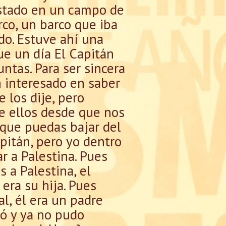
estado en un campo de
rco, un barco que iba
do. Estuve ahí una
ue un día El Capitán
ntas. Para ser sincera
n interesado en saber
 los dije, pero
e ellos desde que nos
 que puedas bajar del
pitán, pero yo dentro
r a Palestina. Pues
 a Palestina, el
 era su hija. Pues
l, él era un padre
mó y ya no pudo