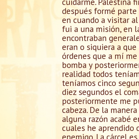
cuidarme. Palestina f
después formé parte 
en cuando a visitar a
fui a una misión, en l
encontraban generale
eran o siquiera a que
órdenes que a mí me 
bomba y posteriormen
realidad todos teníam
teníamos cinco segun
diez segundos el co
posteriormente me pu
cabeza. De la manera
alguna razón acabé en
cuales he aprendido c
enemigo. La cárcel es