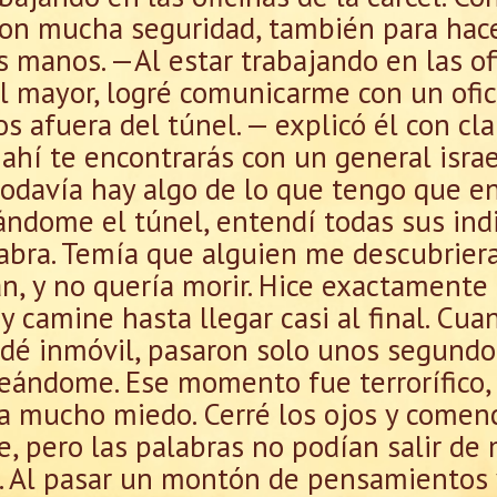
l con mucha seguridad, también para ha
 manos. —Al estar trabajando en las of
al mayor, logré comunicarme con un oficia
s afuera del túnel. — explicó él con cl
y ahí te encontrarás con un general isra
 todavía hay algo de lo que tengo que 
lándome el túnel, entendí todas sus indi
labra. Temía que alguien me descubriera
n, y no quería morir. Hice exactamente
, y camine hasta llegar casi al final. C
edé inmóvil, pasaron solo unos segundo
deándome. Ese momento fue terrorífico,
nía mucho miedo. Cerré los ojos y comenc
, pero las palabras no podían salir de 
n. Al pasar un montón de pensamientos