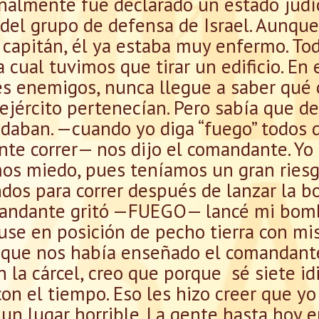
inalmente fue declarado un estado judío
del grupo de defensa de Israel. Aunque
l capitán, él ya estaba muy enfermo. To
a cual tuvimos que tirar un edificio. En 
s enemigos, nunca llegue a saber qué
 ejército pertenecían. Pero sabía que de
daban. —cuando yo diga “fuego” todos d
te correr— nos dijo el comandante. Yo 
os miedo, pues teníamos un gran riesgo
dos para correr después de lanzar la 
mandante gritó —FUEGO— lancé mi bomba
se en posición de pecho tierra con m
 que nos había enseñado el comandante
 la cárcel, creo que porque sé siete id
on el tiempo. Eso les hizo creer que yo
 un lugar horrible. La gente hasta hoy 