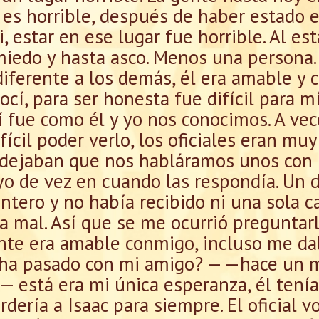
 es horrible, después de haber estado
, estar en ese lugar fue horrible. Al es
iedo y hasta asco. Menos una persona.
diferente a los demás, él era amable y 
cí, para ser honesta fue difícil para mí
 fue como él y yo nos conocimos. A vec
ifícil poder verlo, los oficiales eran muy
 dejaban que nos habláramos unos con l
yo de vez en cuando las respondía. Un d
ntero y no había recibido ni una sola ca
 mal. Así que se me ocurrió preguntarle 
nte era amable conmigo, incluso me da
 ha pasado con mi amigo? — —hace un 
— está era mi única esperanza, él tení
rdería a Isaac para siempre. El oficial v