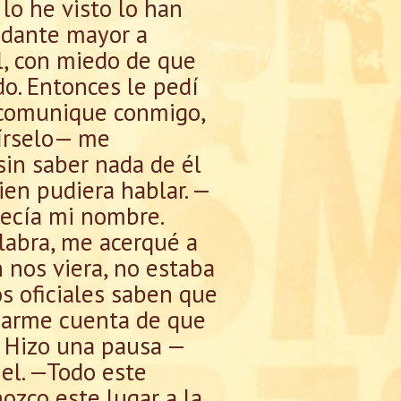
lo he visto lo han
andante mayor a
al, con miedo de que
o. Entonces le pedí
e comunique conmigo,
círselo— me
sin saber nada de él
ien pudiera hablar. —
decía mi nombre.
alabra, me acerqué a
 nos viera, no estaba
s oficiales saben que
darme cuenta de que
 Hizo una pausa —
el. —Todo este
nozco este lugar a la