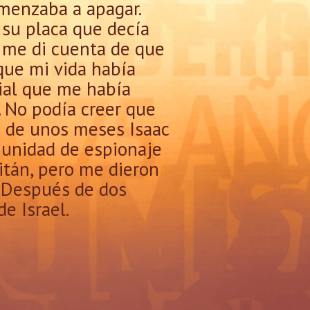
omenzaba a apagar.
 su placa que decía
e me di cuenta de que
 que mi vida había
cial que me había
r. No podía creer que
o de unos meses Isaac
a unidad de espionaje
pitán, pero me dieron
. Después de dos
e Israel.