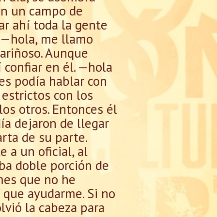
 en un campo de
tar ahí toda la gente
 —hola, me llamo
cariñoso. Aunque
 confiar en él. —hola
es podía hablar con
 estrictos con los
os otros. Entonces él
ía dejaron de llegar
rta de su parte.
a un oficial, al
ba doble porción de
mes que no he
a que ayudarme. Si no
olvió la cabeza para