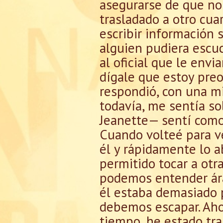
asegurarse de que no 
trasladado a otro cua
escribir información 
alguien pudiera escu
al oficial que le env
dígale que estoy pre
respondió, con una mi
todavía, me sentía so
Jeanette— sentí como
Cuando volteé para ve
él y rápidamente lo 
permitido tocar a otr
podemos entender ára
él estaba demasiado 
debemos escapar. Ahor
tiempo, he estado trab