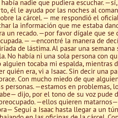
había nadie que pudiera escuchar. —sí, 
rto, él le ayuda por las noches al com
sobre la cárcel. — me respondió el ofici
char la información que me estaba dand
iara un recado. —por favor dígale que s
ocupada. — —encontré la manera de de
ríada de lástima. Al pasar una semana 
la. No había ni una sola persona con qu
 alguien tocaba mi espalda, mientras 
r quién era, vi a Isaac. Sin decir una p
abrace. Con mucho miedo de que alguien
as personas. —estamos en problemas, lo
be— dijo, por el tono de su voz pude 
preocupado. —ellos quieren matarnos—
a— Seguí a Isaac hasta llegar a un tún
ajando en las oficinas de la cárcel. Co