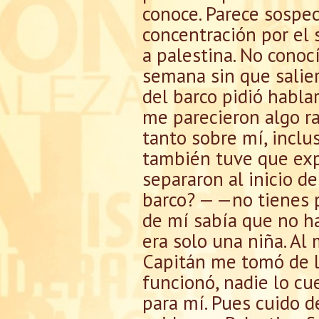
conoce. Parece sospe
concentración por el 
a palestina. No conoc
semana sin que salier
del barco pidió habla
me parecieron algo r
tanto sobre mí, inclu
también tuve que exp
separaron al inicio d
barco? — —no tienes p
de mí sabía que no ha
era solo una niña. Al
Capitán me tomó de la 
funcionó, nadie lo cu
para mí. Pues cuido d