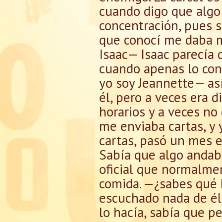
cuando digo que algo
concentración, pues si
que conocí me daba m
Isaac— Isaac parecía 
cuando apenas lo cono
yo soy Jeannette— así
él, pero a veces era d
horarios y a veces no
me enviaba cartas, y 
cartas, pasó un mes e
Sabía que algo andaba
oficial que normalme
comida. —¿sabes qué
escuchado nada de él
lo hacía, sabía que pe