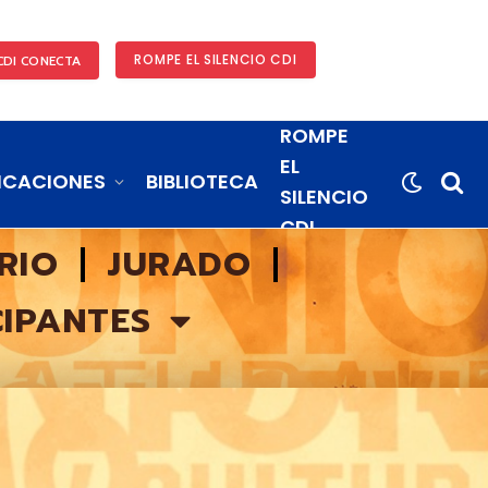
ROMPE EL SILENCIO CDI
CDI CONECTA
ROMPE
EL
ICACIONES
BIBLIOTECA
SILENCIO
CDI
RIO
JURADO
CIPANTES