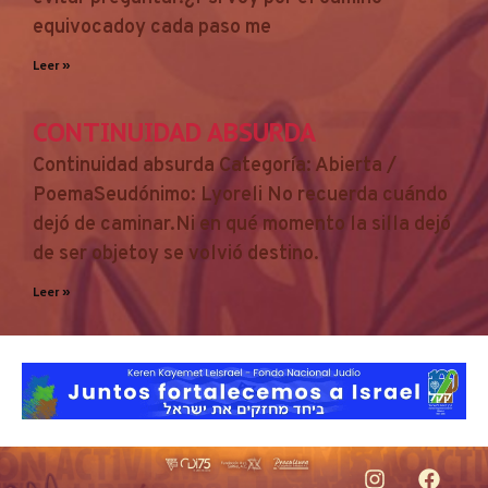
equivocadoy cada paso me
Leer »
CONTINUIDAD ABSURDA
Continuidad absurda Categoría: Abierta /
PoemaSeudónimo: Lyoreli No recuerda cuándo
dejó de caminar.Ni en qué momento la silla dejó
de ser objetoy se volvió destino.
Leer »