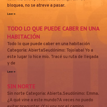
bloquea, no se atreve a pasar.
Leer »
TODO LO QUE PUEDE CABER EN UNA
HABITACIÓN
Todo lo que puede caber en una habitación
Categoría: AbiertaSeudónimo: Tojolabal Yo a
este lugar lo hice mío. Tracé su ruta de llegada
y de
Leer »
SIN NORTE
Sin norte Categoria: Abierta.Seudónimo: Emma.
¿A qué vine a este mundo?A veces no puedo
evitar preguntar.¿Y si voy por el camino