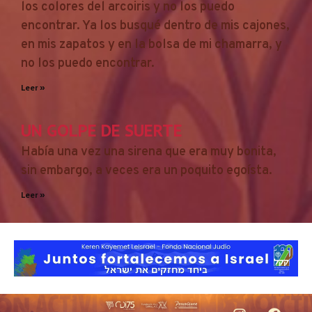
los colores del arcoiris y no los puedo
encontrar. Ya los busqué dentro de mis cajones,
en mis zapatos y en la bolsa de mi chamarra, y
no los puedo encontrar.
Leer »
UN GOLPE DE SUERTE
Había una vez una sirena que era muy bonita,
sin embargo, a veces era un poquito egoísta.
Leer »