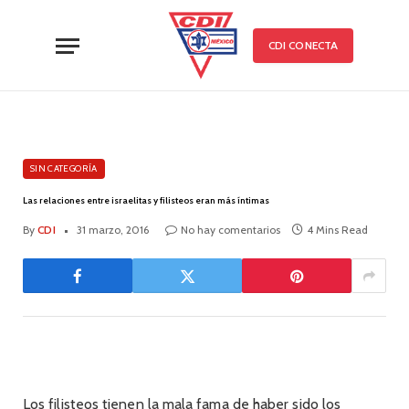
CDI CONECTA
SIN CATEGORÍA
Las relaciones entre israelitas y filisteos eran más íntimas
By
CDI
31 marzo, 2016
No hay comentarios
4 Mins Read
Los filisteos tienen la mala fama de haber sido los