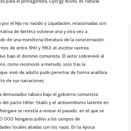
so para el protagonista, György Köves, es natural
 por el hijo no nacido y Liquidación, relacionadas con
rrativa de Kertész volviese una y otra vez a
ado de una monótona literatura de la consternación.
tes de entre 1961 y 1963, el escritor rastrea
duo bajo el dominio comunista. El autor sobrevivió al
ro, como reconoció a menudo, solo tras la
 que vivió de adulto pudo penetrar de forma analítica
eto de sus narraciones.
a demasiados tabúes bajo el gobierno comunista
 del pacto Hitler-Stalin y el antisemitismo latente en
húngara se resistía a revisar el pasado, en el que se
00 000 húngaros judíos a los campos de
ades locales aliadas con los nazis. En la época