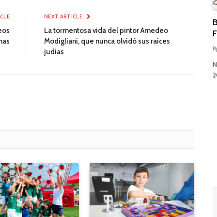
ICLE
NEXT ARTICLE
B
teos
La tormentosa vida del pintor Amedeo
F
mas
Modigliani, que nunca olvidó sus raíces
B
judías
N
2